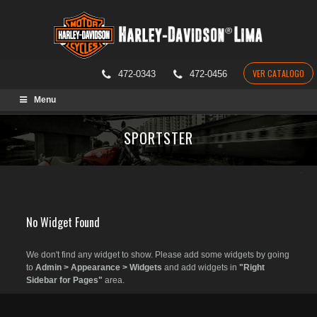
VER CATALOGO
472-0343
472-0456
Skip
Menu
to
content
SPORTSTER
No Widget Found
We don't find any widget to show. Please add some widgets by going
to
Admin > Appearance > Widgets
and add widgets in
"Right
Sidebar for Pages"
area.