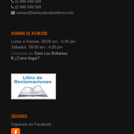
986 649 609
986 649 599
ventas@harleydavidsonlima.com
HORARIO DE ATENCIÓN
Lunes a Viernes: 09:00 am - 6:00 pm
Sábados: 09:00 am - 4:00 pm
Visítanos en
Torre Los Brillantes
¿Como llegar?
SÍGUENOS
Síguenos en Facebook: