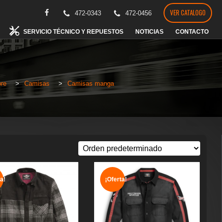
VER CATALOGO
472-0343
472-0456
SERVICIO TÉCNICO Y REPUESTOS
NOTICIAS
CONTACTO
re
>
Camisas
>
Camisas manga
a!
¡Oferta!