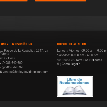
precio
precio
precio
precio
original
actual
original
actual
era:
es:
era:
es:
$104.00.
$62.40.
$104.00.
$62.40.
HARLEY-DAVIDSON® LIMA
HORARIO DE ATENCIÓN
Av. Paseo de la República 1647, La
Lunes a Viernes: 09:00 am - 6:00 p
ictoria
Sábados: 09:00 am - 4:00 pm
Lima - Perú
Visítanos en
Torre Los Brillantes
986 649 609
¿Como llegar?
986 649 599
ventas@harleydavidsonlima.com