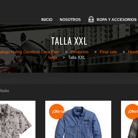
Skip
ROPA Y ACCESORIOS
INICIO
NOSOTROS
to
content
TALLA XXL
alogo Harley Davidson Lima Perú
>
Productos
>
Final sale
>
Homb
larga
>
Talla XXL
ultados
¡Oferta!
¡Ofert