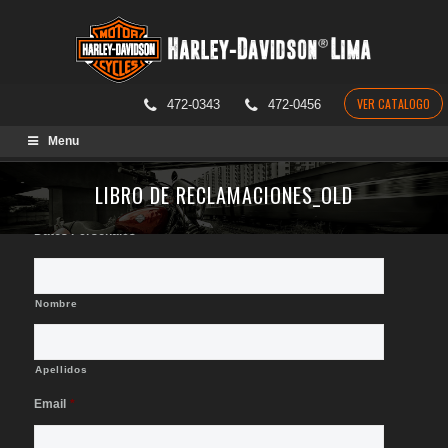
VER CATALOGO
472-0343
472-0456
Skip
Menu
to
content
LIBRO DE RECLAMACIONES_OLD
Datos Personales
*
Nombre
Apellidos
Email
*