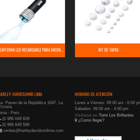
LINTERNA LED RECARGABLE PARA ENCENDEDOR
KIT DE TAPAS
HARLEY-DAVIDSON® LIMA
HORARIO DE ATENCIÓN
Av. Paseo de la República 1647, La
Lunes a Viernes: 09:00 am - 6:00 p
ictoria
Sábados: 09:00 am - 4:00 pm
Lima - Perú
Visítanos en
Torre Los Brillantes
986 649 609
¿Como llegar?
986 649 599
ventas@harleydavidsonlima.com