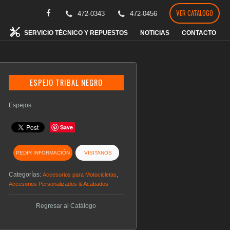
VER CATALOGO
472-0343
472-0456
SERVICIO TÉCNICO Y REPUESTOS
NOTICIAS
CONTACTO
ESPEJO TRIBAL NEGRO
Espejos
Save
PEDIR INFORMACIÓN
VISITANOS
Categorías:
,
Accesorios para Motocicletas
Accesorios Personalizados & Acabados
Regresar al Catálogo