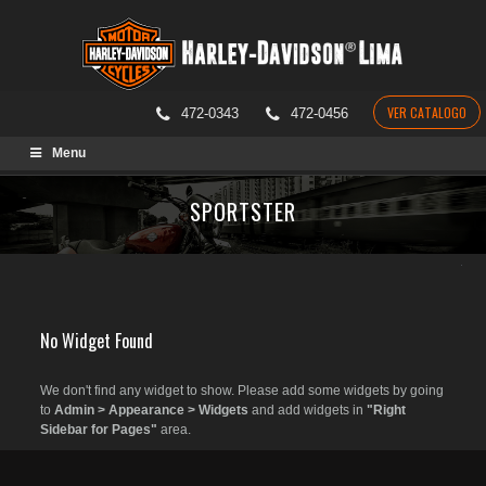
VER CATALOGO
472-0343
472-0456
Skip
Menu
to
content
SPORTSTER
No Widget Found
We don't find any widget to show. Please add some widgets by going
to
Admin > Appearance > Widgets
and add widgets in
"Right
Sidebar for Pages"
area.