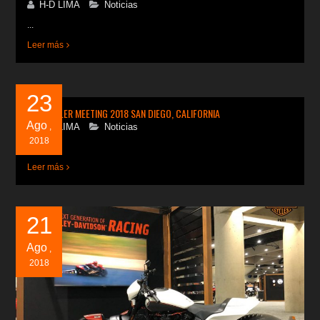
H-D LIMA
Noticias
...
Leer más
23
H-D DEALER MEETING 2018 SAN DIEGO, CALIFORNIA
Ago
H-D LIMA
,
Noticias
2018
...
Leer más
21
Ago
,
2018