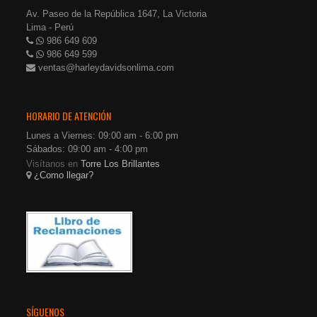
Av. Paseo de la República 1647, La Victoria
Lima - Perú
986 649 609
986 649 599
ventas@harleydavidsonlima.com
HORARIO DE ATENCIÓN
Lunes a Viernes: 09:00 am - 6:00 pm
Sábados: 09:00 am - 4:00 pm
Visítanos en
Torre Los Brillantes
¿Como llegar?
SÍGUENOS