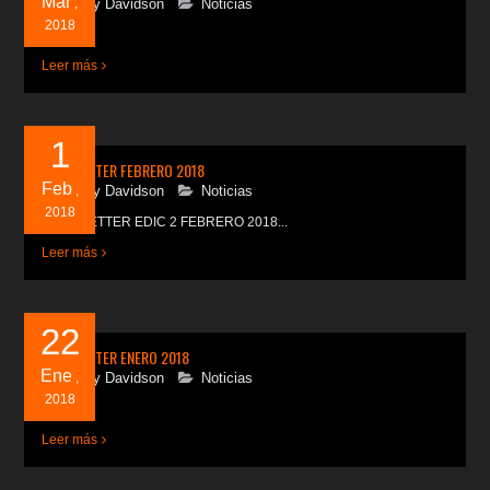
Mar
Harley Davidson
,
Noticias
2018
...
Leer más
1
NEWSLETTER FEBRERO 2018
Feb
Harley Davidson
,
Noticias
2018
NEWSLETTER EDIC 2 FEBRERO 2018...
Leer más
22
NEWSLETTER ENERO 2018
Ene
Harley Davidson
,
Noticias
2018
...
Leer más