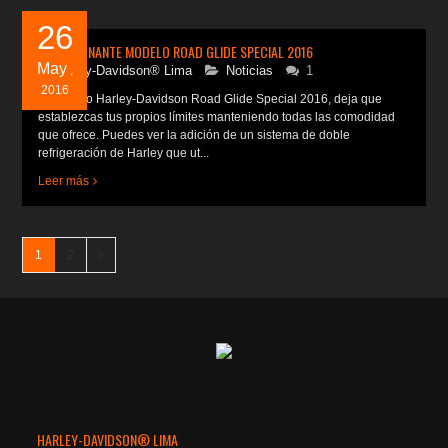
26
IMPRESIONANTE MODELO ROAD GLIDE SPECIAL 2016
May
Harley-Davidson® Lima
,
Noticias
1
2016
El modelo Harley-Davidson Road Glide Special 2016, deja que
establezcas tus propios límites manteniendo todas las comodidad
que ofrece. Puedes ver la adición de un sistema de doble
refrigeración de Harley que ut...
Leer más
1
2
HARLEY-DAVIDSON® LIMA