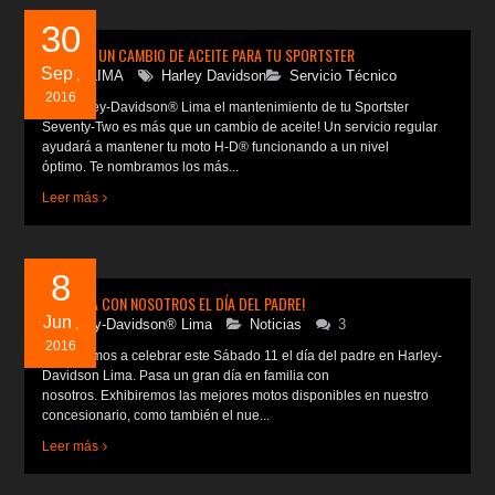
30
MÁS QUE UN CAMBIO DE ACEITE PARA TU SPORTSTER
Sep
H-D LIMA
,
Harley Davidson
Servicio Técnico
2016
¡En Harley-Davidson® Lima el mantenimiento de tu Sportster
Seventy-Two es más que un cambio de aceite! Un servicio regular
ayudará a mantener tu moto H-D® funcionando a un nivel
óptimo. Te nombramos los más...
Leer más
8
¡CELEBRA CON NOSOTROS EL DÍA DEL PADRE!
Jun
Harley-Davidson® Lima
,
Noticias
3
2016
Te invitamos a celebrar este Sábado 11 el día del padre en Harley-
Davidson Lima. Pasa un gran día en familia con
nosotros. Exhibiremos las mejores motos disponibles en nuestro
concesionario, como también el nue...
Leer más