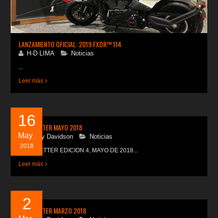
LANZAMIENTO OFICIAL: 2019 FXDR™ 114
H-D LIMA
Noticias
...
Leer más
16
NEWSLETTER MAYO 2018
May
Harley Davidson
,
Noticias
2018
NEWSLETTER EDICION 4, MAYO DE 2018...
Leer más
2
NEWSLETTER MARZO 2018