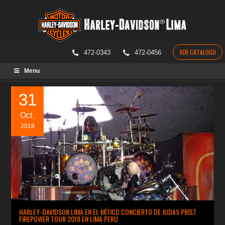
VER CATALOGO
472-0343
472-0456
Skip
Menu
to
content
31
Oct
,
2018
HARLEY-DAVIDSON LIMA EN EL MÍTICO CONCIERTO DE JUDAS PRIST
FIREPOWER TOUR 2018 EN LIMA PERÚ