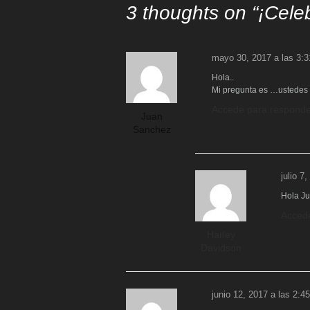
3 thoughts on “
¡Cele
mayo 30, 2017 a las 3:
Hola..
Mi pregunta es …ustedes y
Accede para responde
Juan
Sanchez
julio 7
Hola Ju
Acced
Harley
Davidson
junio 12, 2017 a las 2:4