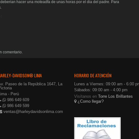
 deberian hacer una moteadfa de unas horas por el dia del padre. Para
.
r
n comentario.
HARLEY-DAVIDSON® LIMA
HORARIO DE ATENCIÓN
Av. Paseo de la República 1647, La
Lunes a Viernes: 09:00 am - 6:00 p
ictoria
Sábados: 09:00 am - 4:00 pm
Lima - Perú
Visítanos en
Torre Los Brillantes
986 649 609
¿Como llegar?
986 649 599
ventas@harleydavidsonlima.com