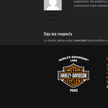
sugerencia: me gustaria y
conocernos entre harlistas
Accede para responde
cesar
carreño
Deja una respuesta
Lo siento, debes estar
conectado
para publicar u
V