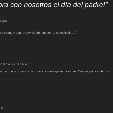
bra con nosotros el día del padre!
”
31 pm
a cuentan con el servicio de alquiler de motocicletas..?
r
, 2017 a las 11:06 am
an, aún no contamos cono servicio de alquiler de motos. Gracias por escribirnos.
e para responder
5 pm