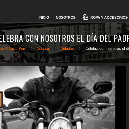
Skip
ROPA Y ACCESORIOS
INICIO
NOSOTROS
to
content
ELEBRA CON NOSOTROS EL DÍA DEL PAD
dson® Lima Perú
>
Noticias
>
Noticias
>
¡Celebra con nosotros el d