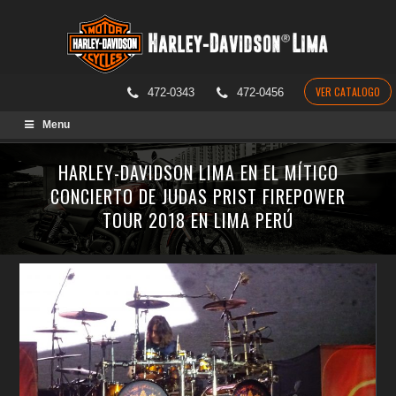
VER CATALOGO
472-0343
472-0456
Skip
Menu
to
content
HARLEY-DAVIDSON LIMA EN EL MÍTICO
CONCIERTO DE JUDAS PRIST FIREPOWER
TOUR 2018 EN LIMA PERÚ