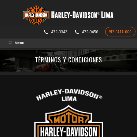
VER CATALOGO
472-0343
472-0456
Skip
Menu
to
content
TÉRMINOS Y CONDICIONES