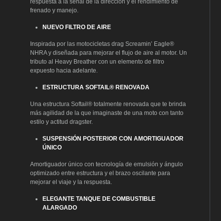
respuesta a la señal de la dirección y el rendimiento de
frenado y manejo.
NUEVO FILTRO DE AIRE
Inspirada por las motocicletas drag Screamin’ Eagle®
NHRA y diseñada para mejorar el flujo de aire al motor. Un
tributo al Heavy Breather con un elemento de filtro
expuesto hacia adelante.
ESTRUCTURA SOFTAIL® RENOVADA
Una estructura Softail® totalmente renovada que te brinda
más agilidad de la que imaginaste de una moto con tanto
estilo y actitud dragster.
SUSPENSIÓN POSTERIOR CON AMORTIGUADOR
ÚNICO
Amortiguador único con tecnología de emulsión y ángulo
optimizado entre estructura y el brazo oscilante para
mejorar el viaje y la respuesta.
ELEGANTE TANQUE DE COMBUSTIBLE
ALARGADO