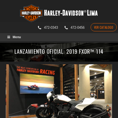
VER CATALOGO
472-0343
472-0456
Skip
Menu
to
content
LANZAMIENTO OFICIAL: 2019 FXDR™ 114