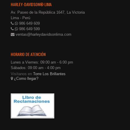
HARLEY-DAVIDSON® LIMA
Av. Paseo de la República 1647, La Victoria
Lima - Perú
986 649 609
986 649 599
ventas@harleydavidsonlima.com
HORARIO DE ATENCIÓN
Lunes a Viernes: 09:00 am - 6:00 pm
Sábados: 09:00 am - 4:00 pm
Visítanos en
Torre Los Brillantes
¿Como llegar?