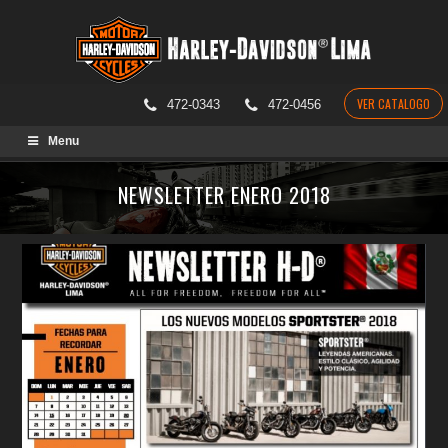
VER CATALOGO
472-0343
472-0456
Skip
Menu
to
content
NEWSLETTER ENERO 2018