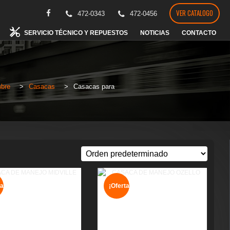
VER CATALOGO
472-0343
472-0456
SERVICIO TÉCNICO Y REPUESTOS
NOTICIAS
CONTACTO
bre
>
Casacas
>
Casacas para
a!
¡Oferta!