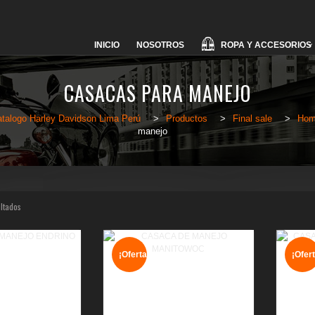
Skip
ROPA Y ACCESORIOS
INICIO
NOSOTROS
to
content
CASACAS PARA MANEJO
talogo Harley Davidson Lima Perú
>
Productos
>
Final sale
>
Hom
manejo
ultados
¡Oferta!
¡Ofert