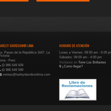
recio
precio
precio
precio
riginal
actual
original
actual
ra:
es:
era:
es:
260.00.
$156.00.
$350.00.
$210.00.
HARLEY-DAVIDSON® LIMA
HORARIO DE ATENCIÓN
Av. Paseo de la República 1647, La
Lunes a Viernes: 09:00 am - 6:00 p
ictoria
Sábados: 09:00 am - 4:00 pm
Lima - Perú
Visítanos en
Torre Los Brillantes
986 649 609
¿Como llegar?
986 649 599
ventas@harleydavidsonlima.com