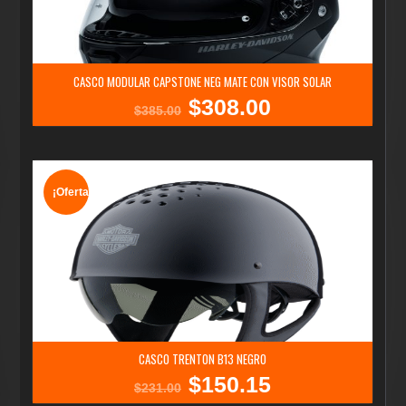
CASCO MODULAR CAPSTONE NEG MATE CON VISOR SOLAR
$
308.00
El
El
$
385.00
precio
precio
original
actual
era:
es:
$385.00.
$308.00.
¡Oferta!
CASCO TRENTON B13 NEGRO
$
150.15
El
El
$
231.00
precio
precio