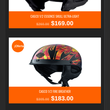
CASCO 1/2 ESSENCE SKULL ULTRA-LIGHT
$
169.00
El
El
$
260.00
precio
precio
original
actual
era:
es:
$260.00.
$169.00.
¡Oferta!
CASCO 1/2 FIRE BREATHER
$
183.00
El
El
$
305.00
precio
precio
original
actual