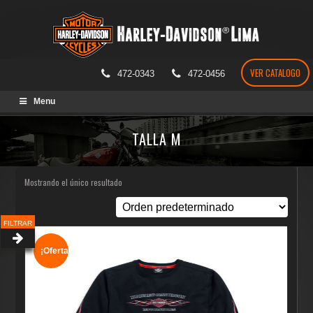
VER CATALOGO
472-0343
472-0456
Skip
Menu
to
content
TALLA M
Mostrando el único resultado
FILTRAR
¡Oferta!