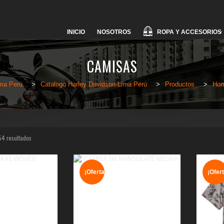
Skip
ROPA Y ACCESORIOS
INICIO
NOSOTROS
to
content
CAMISAS
ma Perú
>
Catalogo Harley Davidson Lima Perú
>
Productos
>
Hom
54 resultados
¡Oferta!
¡Ofert