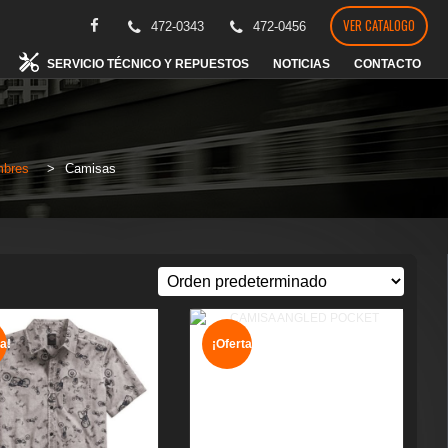
VER CATALOGO
472-0343
472-0456
SERVICIO TÉCNICO Y REPUESTOS
NOTICIAS
CONTACTO
bres
>
Camisas
a!
¡Oferta!