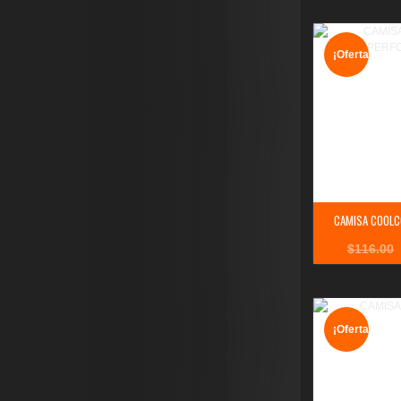
¡Oferta!
CAMISA COOLC
$
116.00
¡Oferta!