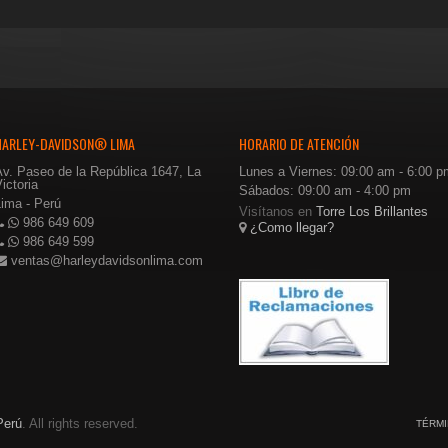
HARLEY-DAVIDSON® LIMA
HORARIO DE ATENCIÓN
Av. Paseo de la República 1647, La
Lunes a Viernes: 09:00 am - 6:00 p
ictoria
Sábados: 09:00 am - 4:00 pm
Lima - Perú
Visítanos en
Torre Los Brillantes
986 649 609
¿Como llegar?
986 649 599
ventas@harleydavidsonlima.com
Perú
. All rights reserved.
TÉRMI