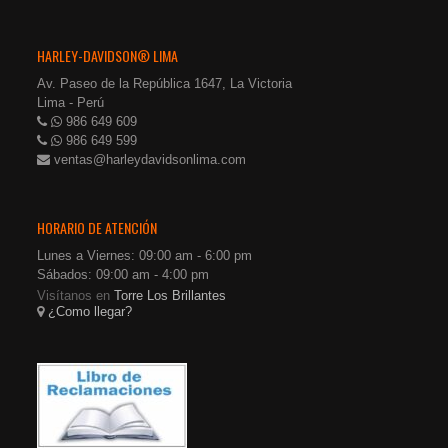
HARLEY-DAVIDSON® LIMA
Av. Paseo de la República 1647, La Victoria
Lima - Perú
986 649 609
986 649 599
ventas@harleydavidsonlima.com
HORARIO DE ATENCIÓN
Lunes a Viernes: 09:00 am - 6:00 pm
Sábados: 09:00 am - 4:00 pm
Visítanos en
Torre Los Brillantes
¿Como llegar?