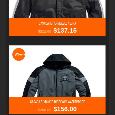
CASACA IMPERMEABLE NEGRA
$
137.15
El
El
$
211.00
precio
precio
original
actual
era:
es:
$211.00.
$137.15.
¡Oferta!
CASACA P/MANEJO RIDGEWAY WATERPROOF
$
156.00
El
El
$
260.00
precio
precio