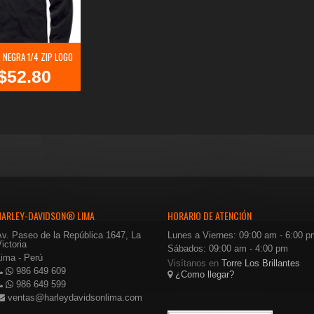
 NEGRA 1/4 ZIP LOGO
$
52.80
l
El
recio
precio
riginal
actual
ra:
es:
$88.00.
$52.80.
HARLEY-DAVIDSON® LIMA
HORARIO DE ATENCIÓN
Av. Paseo de la República 1647, La
Lunes a Viernes: 09:00 am - 6:00 p
ictoria
Sábados: 09:00 am - 4:00 pm
Lima - Perú
Visítanos en
Torre Los Brillantes
986 649 609
¿Como llegar?
986 649 599
ventas@harleydavidsonlima.com