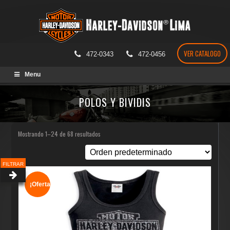
VER CATALOGO
472-0343
472-0456
Skip
Menu
to
content
POLOS Y BIVIDIS
Mostrando 1–24 de 68 resultados
FILTRAR
¡Oferta!