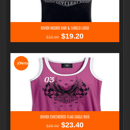
BIVIDI NEGRO BAR & SHIELD LOGO
$
19.20
El
El
$
32.00
precio
precio
original
actual
era:
es:
$32.00.
$19.20.
¡Oferta!
BIVIDI CHECKERED FLAG EAGLE ROS
$
23.40
El
El
$
39.00
precio
precio