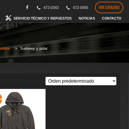
VER CATALOGO
472-0343
472-0456
SERVICIO TÉCNICO Y REPUESTOS
NOTICIAS
CONTACTO
ombre
>
Suéteres y polar
a!