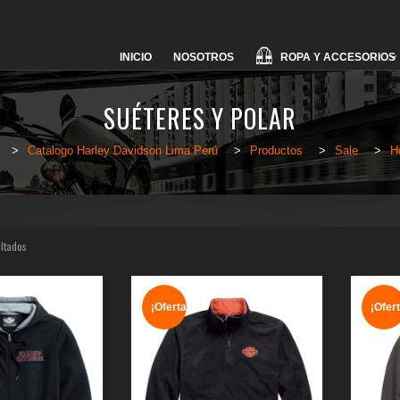
Skip
ROPA Y ACCESORIOS
INICIO
NOSOTROS
to
content
SUÉTERES Y POLAR
>
Catalogo Harley Davidson Lima Perú
>
Productos
>
Sale
>
H
ultados
¡Oferta!
¡Ofert