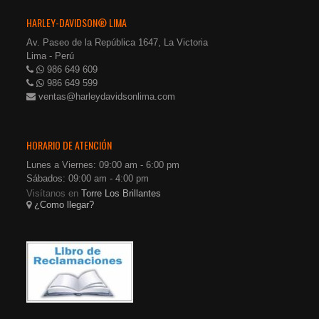
HARLEY-DAVIDSON® LIMA
Av. Paseo de la República 1647, La Victoria
Lima - Perú
986 649 609
986 649 599
ventas@harleydavidsonlima.com
HORARIO DE ATENCIÓN
Lunes a Viernes: 09:00 am - 6:00 pm
Sábados: 09:00 am - 4:00 pm
Visítanos en
Torre Los Brillantes
¿Como llegar?