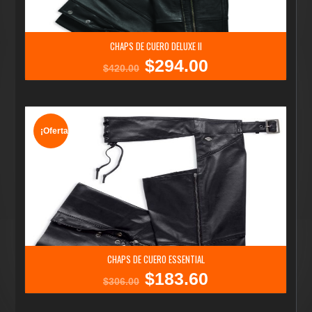
CHAPS DE CUERO DELUXE II
$
294.00
El
El
$
420.00
precio
precio
original
actual
era:
es:
$420.00.
$294.00.
¡Oferta!
CHAPS DE CUERO ESSENTIAL
$
183.60
El
El
$
306.00
precio
precio
original
actual