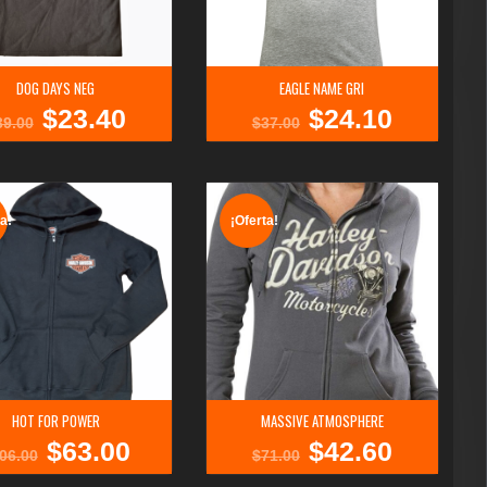
DOG DAYS NEG
EAGLE NAME GRI
$
23.40
$
24.10
El
El
El
El
39.00
$
37.00
precio
precio
precio
precio
original
actual
original
actual
era:
es:
era:
es:
$39.00.
$23.40.
$37.00.
$24.10.
a!
¡Oferta!
HOT FOR POWER
MASSIVE ATMOSPHERE
$
63.00
$
42.60
El
El
El
El
06.00
$
71.00
precio
precio
precio
precio