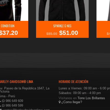
 CONDITION
SPARKLE G NEG
$
37.20
$
51.00
l
El
El
El
$
85.00
$
recio
precio
precio
precio
riginal
actual
original
actual
ra:
es:
era:
es:
$62.00.
$37.20.
$85.00.
$51.00.
HARLEY-DAVIDSON® LIMA
HORARIO DE ATENCIÓN
Av. Paseo de la República 1647, La
Lunes a Viernes: 09:00 am - 6:00 p
ictoria
Sábados: 09:00 am - 4:00 pm
Lima - Perú
Visítanos en
Torre Los Brillantes
986 649 609
¿Como llegar?
986 649 599