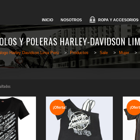
Skip
ROPA Y ACCESORIOS
INICIO
NOSOTROS
to
content
OLOS Y POLERAS HARLEY-DAVIDSON LI
logo Harley Davidson Lima Perú
>
Productos
>
Sale
>
Mujer
>
ultados
¡Oferta!
¡Ofert