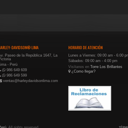
riginal
actual
ra:
es:
$40.00.
$24.00.
HARLEY-DAVIDSON® LIMA
HORARIO DE ATENCIÓN
Av. Paseo de la República 1647, La
Lunes a Viernes: 09:00 am - 6:00 p
ictoria
Sábados: 09:00 am - 4:00 pm
Lima - Perú
Visítanos en
Torre Los Brillantes
986 649 609
¿Como llegar?
986 649 599
ventas@harleydavidsonlima.com
Perú
. All rights reserved.
TÉRMI