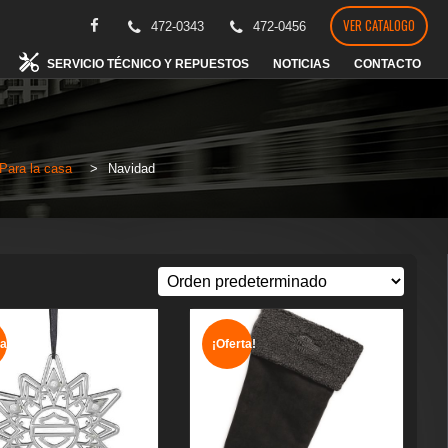
VER CATALOGO
472-0343
472-0456
SERVICIO TÉCNICO Y REPUESTOS
NOTICIAS
CONTACTO
Para la casa
>
Navidad
a!
¡Oferta!