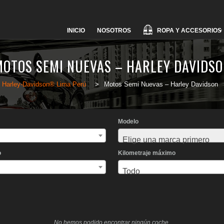
Skip
ROPA Y ACCESORIOS
INICIO
NOSOTROS
to
content
MOTOS SEMI NUEVAS – HARLEY DAVIDSO
Harley-Davidson® Lima Perú
>
Motos Semi Nuevas – Harley Davidson
Modelo
Elige una marca primero
o
Kilometraje máximo
Todo
No hemos podido encontrar ningún coche.