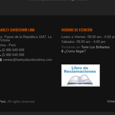
HARLEY-DAVIDSON® LIMA
HORARIO DE ATENCIÓN
Av. Paseo de la República 1647, La
Lunes a Viernes: 09:00 am - 6:00 p
ictoria
Sábados: 09:00 am - 4:00 pm
Lima - Perú
Visítanos en
Torre Los Brillantes
986 649 609
¿Como llegar?
986 649 599
ventas@harleydavidsonlima.com
Perú
. All rights reserved.
TÉRMI