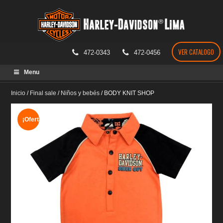
VER CATALOGO
472-0343
472-0456
Skip
Menu
to
content
Inicio
/
Final sale
/
Niños y bebés
/
BODY KNIT SHOP
¡Oferta!