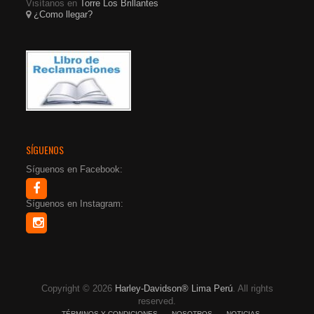
Visítanos en
Torre Los Brillantes
¿Como llegar?
SÍGUENOS
Síguenos en Facebook:
Síguenos en Instagram:
Copyright © 2026
Harley-Davidson® Lima Perú
. All rights
reserved.
TÉRMINOS Y CONDICIONES
NOSOTROS
NOTICIAS