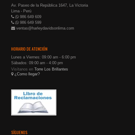
Av. Paseo de la República 1647, La Victoria
Lima - Perú
986 649 609
986 649 599
ventas@harleydavidsonlima.com
HORARIO DE ATENCIÓN
Lunes a Viernes: 09:00 am - 6:00 pm
Sábados: 09:00 am - 4:00 pm
Visítanos en
Torre Los Brillantes
¿Como llegar?
SÍGUENOS