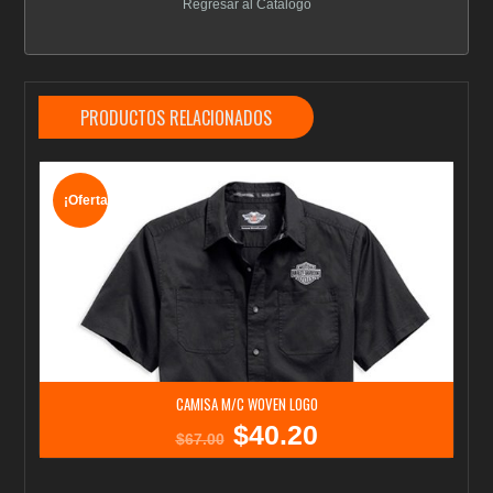
Regresar al Catálogo
PRODUCTOS RELACIONADOS
¡Oferta!
CAMISA M/C WOVEN LOGO
$
40.20
El
El
$
67.00
precio
precio
original
actual
era:
es: