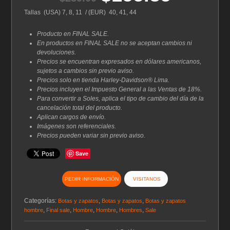
precio
precio
original
actual
Tallas (USA) 7, 8, 11 / (EUR) 40, 41, 44
era:
es:
$239.00.
$155.35.
Producto en FINAL SALE.
En productos en FINAL SALE no se aceptan cambios ni
devoluciones.
Precios se encuentran expresados en dólares americanos,
sujetos a cambios sin previo aviso.
Precios solo en tienda Harley-Davidson® Lima.
Precios incluyen el Impuesto General a las Ventas de 18%.
Para convertir a Soles, aplica el tipo de cambio del día de la
cancelación total del producto.
Aplican cargos de envío.
Imágenes son referenciales.
Precios pueden variar sin previo aviso.
Save
PEDIR INFORMACIÓN
VISITANOS
Categorías:
,
,
Botas y zapatos
Botas y zapatos
Botas y zapatos
,
,
,
,
,
hombre
Final sale
Hombre
Hombre
Hombres
Sale