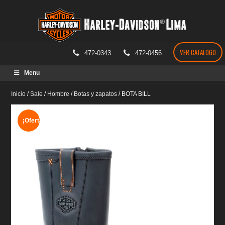
VER CATALOGO
472-0343
472-0456
Skip
Menu
to
content
Inicio
/
Sale
/
Hombre
/
Botas y zapatos
/
BOTA BILL
¡Oferta!