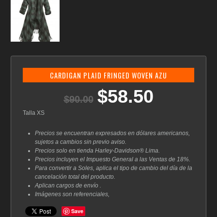
CARDIGAN PLAID FRINGED WOVEN AZU
$
58.50
El
El
$
90.00
precio
precio
original
actual
Talla XS
era:
es:
$90.00.
$58.50.
Precios se encuentran expresados en dólares americanos,
sujetos a cambios sin previo aviso.
Precios solo en tienda Harley-Davidson® Lima.
Precios incluyen el Impuesto General a las Ventas de 18%.
Para convertir a Soles, aplica el tipo de cambio del día de la
cancelación total del producto.
Aplican cargos de envío .
Imágenes son referenciales,
Save