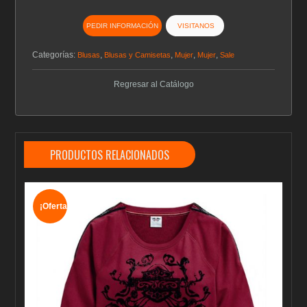
PEDIR INFORMACIÓN
VISITANOS
Categorías:
,
,
,
,
Blusas
Blusas y Camisetas
Mujer
Mujer
Sale
Regresar al Catálogo
PRODUCTOS RELACIONADOS
¡Oferta!