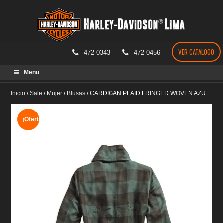
VER CATALOGO
472-0343
472-0456
Skip
Menu
to
content
Inicio
/
Sale
/
Mujer
/
Blusas
/
CARDIGAN PLAID FRINGED WOVEN AZU
¡Oferta!