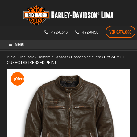
VER CATALOGO
472-0343
472-0456
Skip
Menu
to
content
Inicio
/
Final sale
/
Hombre
/
Casacas
/
Casacas de cuero
/
CASACA DE
CUERO DISTRESSED PRINT
¡Oferta!