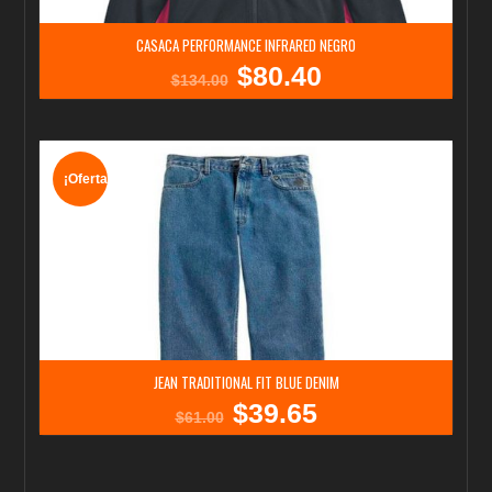
CASACA PERFORMANCE INFRARED NEGRO
$
80.40
El
El
$
134.00
precio
precio
original
actual
era:
es:
$134.00.
$80.40.
¡Oferta!
JEAN TRADITIONAL FIT BLUE DENIM
$
39.65
El
El
$
61.00
precio
precio
original
actual
era:
es:
$61.00.
$39.65.