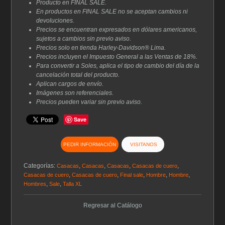
Producto en FINAL SALE.
En productos en FINAL SALE no se aceptan cambios ni
devoluciones.
Precios se encuentran expresados en dólares americanos,
sujetos a cambios sin previo aviso.
Precios solo en tienda Harley-Davidson® Lima.
Precios incluyen el Impuesto General a las Ventas de 18%.
Para convertir a Soles, aplica el tipo de cambio del día de la
cancelación total del producto.
Aplican cargos de envío.
Imágenes son referenciales.
Precios pueden variar sin previo aviso.
Save
PEDIR INFORMACIÓN
VISITANOS
Categorías:
,
,
,
,
Casacas
Casacas
Casacas
Casacas de cuero
,
,
,
,
,
Casacas de cuero
Casacas de cuero
Final sale
Hombre
Hombre
,
,
Hombres
Sale
Talla XL
Regresar al Catálogo