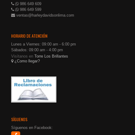
986 649 609
986 649 599
ventas@harleydavidsonlima.com
HORARIO DE ATENCIÓN
Lunes a Viernes: 09:00 am - 6:00 pm
Sábados: 09:00 am - 4:00 pm
Visítanos en
Torre Los Brillantes
¿Como llegar?
SÍGUENOS
Síguenos en Facebook: