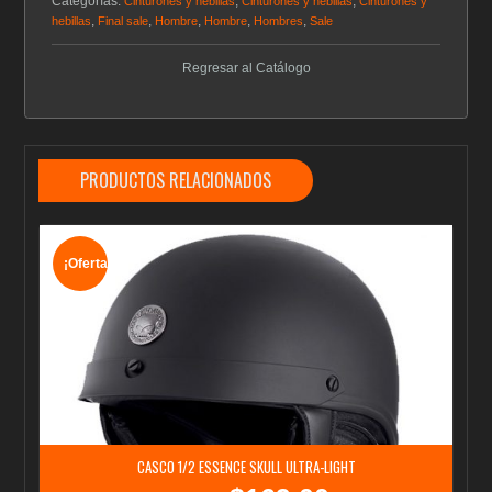
Categorías:
,
,
Cinturones y hebillas
Cinturones y hebillas
Cinturones y
,
,
,
,
,
hebillas
Final sale
Hombre
Hombre
Hombres
Sale
Regresar al Catálogo
PRODUCTOS RELACIONADOS
¡Oferta!
CASCO 1/2 ESSENCE SKULL ULTRA-LIGHT