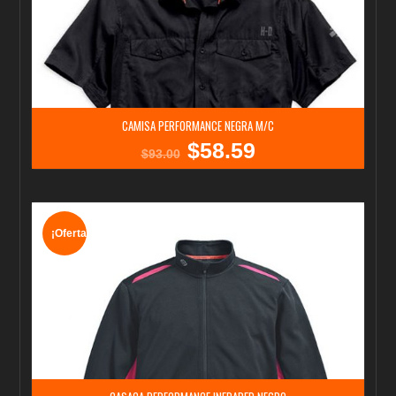
CAMISA PERFORMANCE NEGRA M/C
$
58.59
El
El
$
93.00
precio
precio
original
actual
era:
es:
$93.00.
$58.59.
¡Oferta!