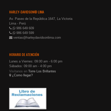
HARLEY-DAVIDSON® LIMA
Av. Paseo de la República 1647, La Victoria
Lima - Perú
986 649 609
986 649 599
ventas@harleydavidsonlima.com
HORARIO DE ATENCIÓN
Lunes a Viernes: 09:00 am - 6:00 pm
Sábados: 09:00 am - 4:00 pm
Visítanos en
Torre Los Brillantes
¿Como llegar?