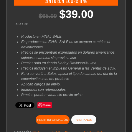
CINTURON SCORCHING
$
39.00
El
El
$
65.00
precio
precio
original
actual
Tallas 38
era:
es:
$65.00.
$39.00.
Producto en FINAL SALE.
En productos en FINAL SALE no se aceptan cambios ni
devoluciones.
Precios se encuentran expresados en dólares americanos,
sujetos a cambios sin previo aviso.
Precios solo en tienda Harley-Davidson® Lima.
Precios incluyen el Impuesto General a las Ventas de 18%.
Para convertir a Soles, aplica el tipo de cambio del día de la
cancelación total del producto.
Aplican cargos de envío.
Imágenes son referenciales.
Precios pueden variar sin previo aviso.
Save
PEDIR INFORMACIÓN
VISITANOS