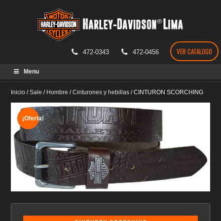
VER CATALOGO
472-0343
472-0456
Skip
Menu
to
content
Inicio
/
Sale
/
Hombre
/
Cinturones y hebillas
/
CINTURON SCORCHING
¡Oferta!