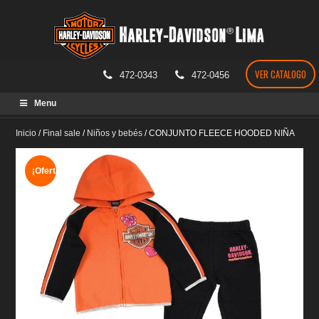
VER CATALOGO
472-0343
472-0456
Skip
Menu
to
content
Inicio
/
Final sale
/
Niños y bebés
/
CONJUNTO FLEECE HOODED NIÑA
¡Oferta!