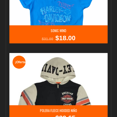
SONIC WIND
$
18.00
El
El
$
31.00
precio
precio
original
actual
era:
es:
$31.00.
$18.00.
¡Oferta!
POLERA FLEECE HOODED NIÑO