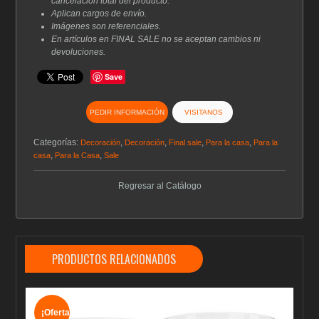
cancelación total del producto.
Aplican cargos de envío.
Imágenes son referenciales.
En artículos en FINAL SALE no se aceptan cambios ni
devoluciones.
Save
PEDIR INFORMACIÓN
VISITANOS
Categorías:
,
,
,
,
Decoración
Decoración
Final sale
Para la casa
Para la
,
,
casa
Para la Casa
Sale
Regresar al Catálogo
PRODUCTOS RELACIONADOS
¡Oferta!