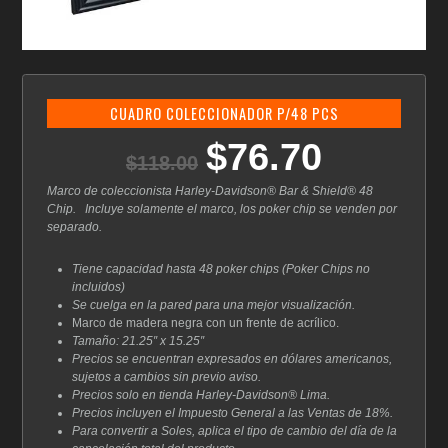
CUADRO COLECCIONADOR P/48 PCS
$
76.70
El
El
$
118.00
precio
precio
original
actual
Marco de coleccionista Harley-Davidson® Bar & Shield® 48
era:
es:
Chip. Incluye solamente el marco, los poker chip se venden por
$118.00.
$76.70.
separado.
Tiene capacidad hasta 48 poker chips (Poker Chips no
incluidos)
Se cuelga en la pared para una mejor visualización.
Marco de madera negra con un frente de acrílico.
Tamaño: 21.25″ x 15.25″
Precios se encuentran expresados en dólares americanos,
sujetos a cambios sin previo aviso.
Precios solo en tienda Harley-Davidson® Lima.
Precios incluyen el Impuesto General a las Ventas de 18%.
Para convertir a Soles, aplica el tipo de cambio del día de la