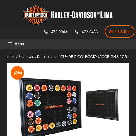
VER CATALOGO
472-0343
472-0456
Skip
Menu
to
content
Inicio
/
Final sale
/
Para la casa
/
CUADRO COLECCIONADOR P/48 PCS
¡Oferta!