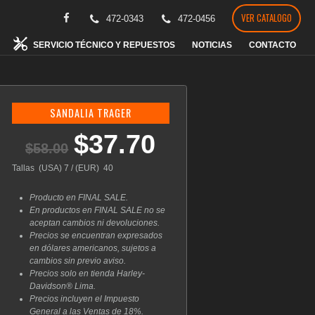
VER CATALOGO
472-0343
472-0456
SERVICIO TÉCNICO Y REPUESTOS
NOTICIAS
CONTACTO
SANDALIA TRAGER
$
37.70
El
El
$
58.00
precio
precio
original
actual
Tallas (USA) 7 / (EUR) 40
era:
es:
$58.00.
$37.70.
Producto en FINAL SALE.
En productos en FINAL SALE no se
aceptan cambios ni devoluciones.
Precios se encuentran expresados
en dólares americanos, sujetos a
cambios sin previo aviso.
Precios solo en tienda Harley-
Davidson® Lima.
Precios incluyen el Impuesto
General a las Ventas de 18%.