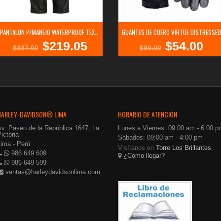
PANTALON P/MANEJO WATERPROOF TEXTILE
GUANTES DE CUERO VIRTUE DISTRESSED
$
219.05
$
54.00
El
El
El
El
$
337.00
$
90.00
precio
precio
precio
precio
original
actual
original
actual
era:
es:
era:
es:
$337.00.
$219.05.
$90.00.
$54.00.
HARLEY-DAVIDSON® LIMA
HORARIO DE ATENCIÓN
Av. Paseo de la República 1647, La
Lunes a Viernes: 09:00 am - 6:00 p
ictoria
Sábados: 09:00 am - 4:00 pm
Lima - Perú
Visítanos en
Torre Los Brillantes
986 649 609
¿Como llegar?
986 649 599
ventas@harleydavidsonlima.com