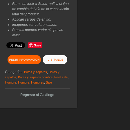
Para convertir a Soles, aplica el tipo
de cambio del día de la cancelación
total del producto.
Aplican cargos de envío.
Imágenes son referenciales.
Precios pueden variar sin previo
aviso.
Save
PEDIR INFORMACIÓN
VISITANOS
Categorías:
,
Botas y zapatos
Botas y
,
,
,
zapatos
Botas y zapatos hombre
Final sale
,
,
,
Hombre
Hombre
Hombres
Sale
Regresar al Catálogo