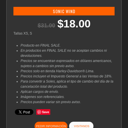
SONIC WIND
$
18.00
El
El
$
31.00
precio
precio
original
actual
Tallas XS, S
era:
es:
$31.00.
$18.00.
Producto en FINAL SALE.
En productos en FINAL SALE no se aceptan cambios ni
devoluciones.
Precios se encuentran expresados en dólares americanos,
sujetos a cambios sin previo aviso.
Precios solo en tienda Harley-Davidson® Lima.
Precios incluyen el Impuesto General a las Ventas de 18%.
Para convertir a Soles, aplica el tipo de cambio del día de la
cancelación total del producto.
Aplican cargos de envío.
Imágenes son referenciales.
Precios pueden variar sin previo aviso.
Save
PEDIR INFORMACIÓN
VISITANOS