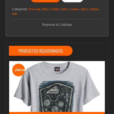
Categorías:
,
,
,
,
Final sale
Niños y bebés
Niños y bebés
Niños y Bebés
Sale
Regresar al Catálogo
PRODUCTOS RELACIONADOS
¡Oferta!