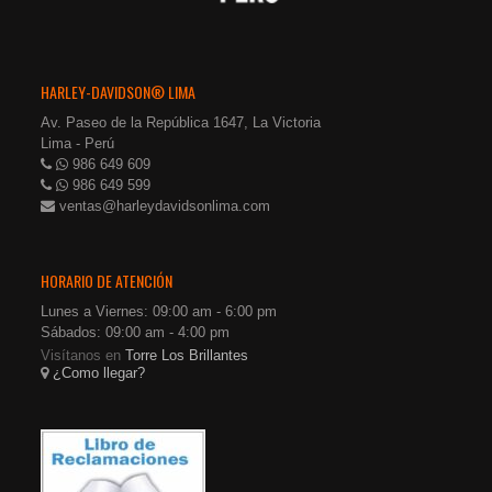
HARLEY-DAVIDSON® LIMA
Av. Paseo de la República 1647, La Victoria
Lima - Perú
986 649 609
986 649 599
ventas@harleydavidsonlima.com
HORARIO DE ATENCIÓN
Lunes a Viernes: 09:00 am - 6:00 pm
Sábados: 09:00 am - 4:00 pm
Visítanos en
Torre Los Brillantes
¿Como llegar?