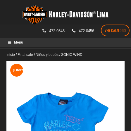
VER CATALOGO
472-0343
472-0456
Skip
Menu
to
content
Inicio
/
Final sale
/
Niños y bebés
/
SONIC WIND
¡Oferta!