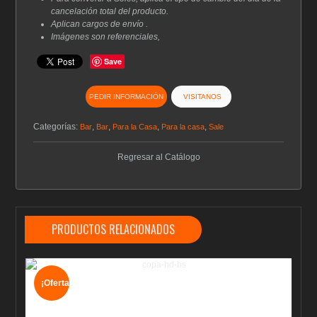
cancelación total del producto.
Aplican cargos de envío .
Imágenes son referenciales,
Save
PEDIR INFORMACIÓN
VISITANOS
Categorías:
,
,
,
,
Bar
Bar
Para la Casa
Para la casa
Sale
Regresar al Catálogo
PRODUCTOS RELACIONADOS
¡Oferta!