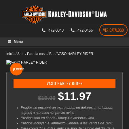
VER CATALOGO
472-0343
472-0456
Skip
Menu
to
content
Inicio
/
Sale
/
Para la casa
/
Bar
/
VASO HARLEY RIDER
¡Oferta!
VASO HARLEY RIDER
$
11.97
El
El
$
19.00
precio
precio
original
actual
Precios se encuentran expresados en dólares americanos,
era:
es:
sujetos a cambios sin previo aviso.
$19.00.
$11.97.
Precios solo en tienda Harley-Davidson® Lima.
Precios incluyen el Impuesto General a las Ventas de 18%.
Para convertir a Soles, aplica el tipo de cambio del día de la