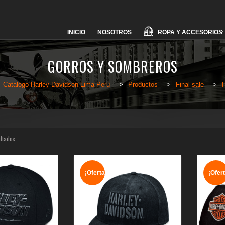
Skip
ROPA Y ACCESORIOS
INICIO
NOSOTROS
to
content
GORROS Y SOMBREROS
Catalogo Harley Davidson Lima Perú
>
Productos
>
Final sale
>
ultados
¡Oferta!
¡Ofert