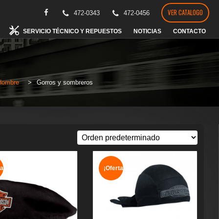
VER CATALOGO
472-0343
472-0456
SERVICIO TÉCNICO Y REPUESTOS
NOTICIAS
CONTACTO
Hombre
>
Gorros y sombreros
a!
¡Oferta!