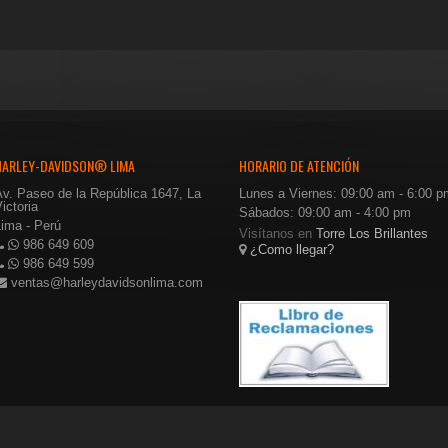
riginal
actual
original
actual
ra:
es:
era:
es:
$26.00.
$15.60.
$22.00.
$14.30.
HARLEY-DAVIDSON® LIMA
HORARIO DE ATENCIÓN
Av. Paseo de la República 1647, La
Lunes a Viernes: 09:00 am - 6:00 p
ictoria
Sábados: 09:00 am - 4:00 pm
Lima - Perú
Visítanos en
Torre Los Brillantes
986 649 609
¿Como llegar?
986 649 599
ventas@harleydavidsonlima.com
Perú
. All rights reserved.
TÉRMI