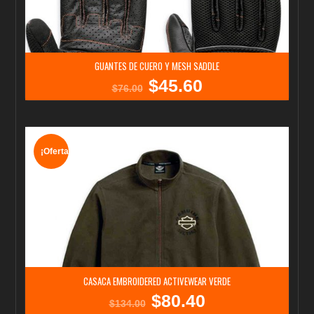
GUANTES DE CUERO Y MESH SADDLE
$
45.60
El
El
$
76.00
precio
precio
original
actual
era:
es:
$76.00.
$45.60.
¡Oferta!
CASACA EMBROIDERED ACTIVEWEAR VERDE
$
80.40
El
El
$
134.00
precio
precio