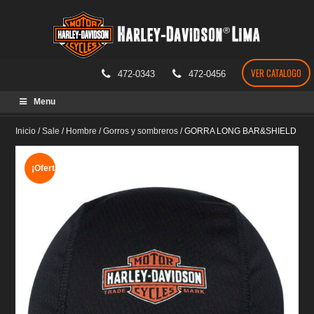
VER CATALOGO
472-0343
472-0456
Skip
Menu
to
content
Inicio
/
Sale
/
Hombre
/
Gorros y sombreros
/
GORRA LONG BAR&SHIELD
¡Oferta!