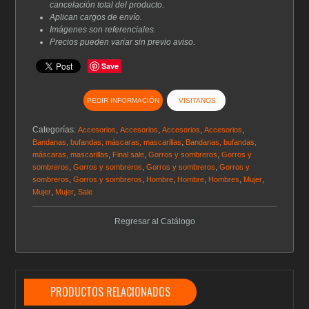
cancelación total del producto.
Aplican cargos de envío.
Imágenes son referenciales.
Precios pueden variar sin previo aviso.
Save
PEDIR INFORMACIÓN
VISITANOS
Categorías:
,
,
,
,
Accesorios
Accesorios
Accesorios
Accesorios
,
Bandanas, bufandas, máscaras, mascarillas
Bandanas, bufandas,
,
,
,
máscaras, mascarillas
Final sale
Gorros y sombreros
Gorros y
,
,
,
sombreros
Gorros y sombreros
Gorros y sombreros
Gorros y
,
,
,
,
,
,
sombreros
Gorros y sombreros
Hombre
Hombre
Hombres
Mujer
,
,
Mujer
Mujer
Sale
Regresar al Catálogo
PRODUCTOS RELACIONADOS