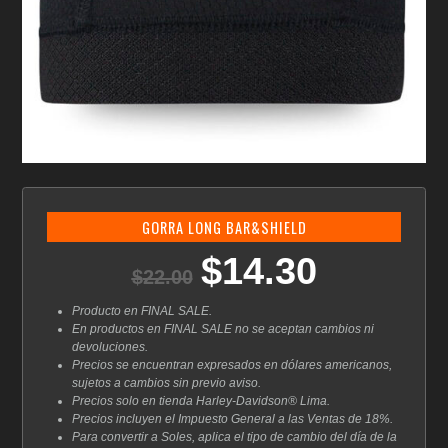
GORRA LONG BAR&SHIELD
$
14.30
El
El
$
22.00
precio
precio
original
actual
Producto en FINAL SALE.
era:
es:
En productos en FINAL SALE no se aceptan cambios ni
$22.00.
$14.30.
devoluciones.
Precios se encuentran expresados en dólares americanos,
sujetos a cambios sin previo aviso.
Precios solo en tienda Harley-Davidson® Lima.
Precios incluyen el Impuesto General a las Ventas de 18%.
Para convertir a Soles, aplica el tipo de cambio del día de la