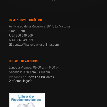
HARLEY-DAVIDSON® LIMA
Av. Paseo de la República 1647, La Victoria
Lima - Perú
986 649 609
986 649 599
ventas@harleydavidsonlima.com
HORARIO DE ATENCIÓN
Lunes a Viernes: 09:00 am - 6:00 pm
Sábados: 09:00 am - 4:00 pm
Visítanos en
Torre Los Brillantes
¿Como llegar?