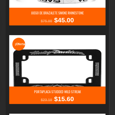
JUEGO DE BRAZALETE SMOKE RHINESTONE
$
45.00
El
El
$
75.00
precio
precio
original
actual
era:
es:
$75.00.
$45.00.
¡Oferta!
PORTAPLACA STUDDED WILD STREAK
$
15.60
El
El
$
23.10
precio
precio
original
actual
era:
es: