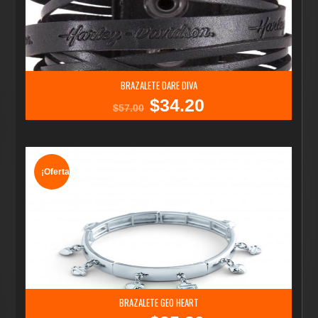
BRAZALETE DARE DIVA
$
34.20
El
El
$
57.00
precio
precio
original
actual
era:
es:
$57.00.
$34.20.
¡Oferta!
BRAZALETE GEO HEART