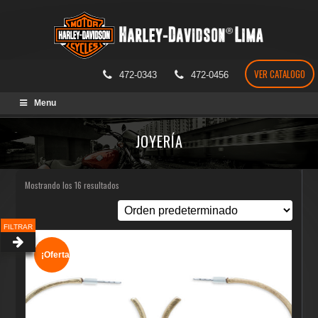
VER CATALOGO
472-0343
472-0456
Skip
Menu
to
content
JOYERÍA
Mostrando los 16 resultados
FILTRAR
¡Oferta!