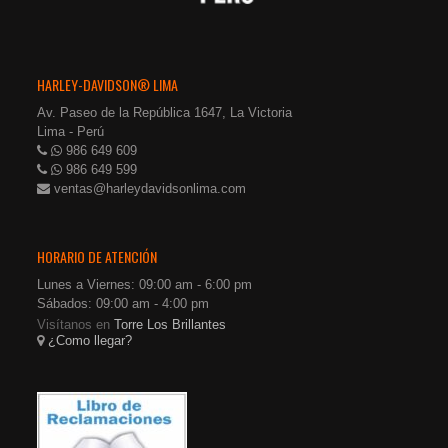
HARLEY-DAVIDSON® LIMA
Av. Paseo de la República 1647, La Victoria
Lima - Perú
986 649 609
986 649 599
ventas@harleydavidsonlima.com
HORARIO DE ATENCIÓN
Lunes a Viernes: 09:00 am - 6:00 pm
Sábados: 09:00 am - 4:00 pm
Visítanos en
Torre Los Brillantes
¿Como llegar?