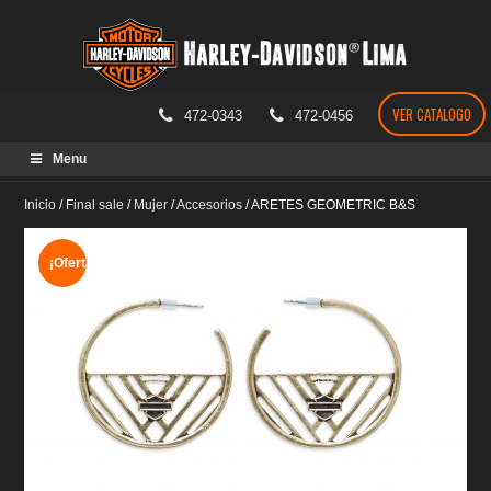
VER CATALOGO
472-0343
472-0456
Skip
Menu
to
content
Inicio
/
Final sale
/
Mujer
/
Accesorios
/
ARETES GEOMETRIC B&S
¡Oferta!