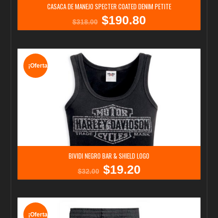
CASACA DE MANEJO SPECTER COATED DENIM PETITE
$
190.80
El
El
$
318.00
precio
precio
original
actual
era:
es:
$318.00.
$190.80.
¡Oferta!
BIVIDI NEGRO BAR & SHIELD LOGO
$
19.20
El
El
$
32.00
precio
precio
original
actual
era:
es:
$32.00.
$19.20.
¡Oferta!