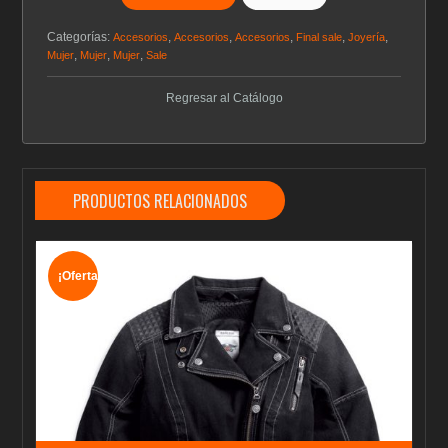
Categorías:
,
,
,
,
,
Accesorios
Accesorios
Accesorios
Final sale
Joyería
,
,
,
Mujer
Mujer
Mujer
Sale
Regresar al Catálogo
PRODUCTOS RELACIONADOS
¡Oferta!