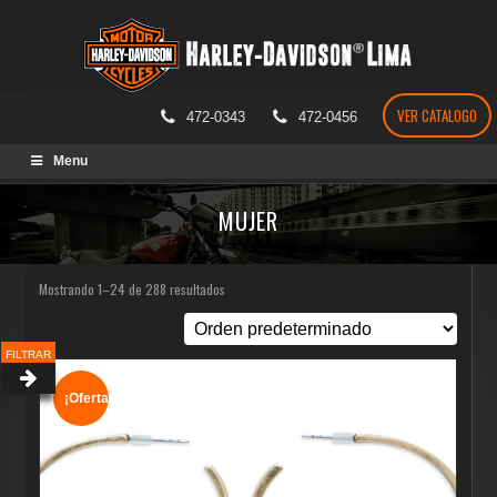
VER CATALOGO
472-0343
472-0456
Skip
Menu
to
content
MUJER
Mostrando 1–24 de 288 resultados
FILTRAR
¡Oferta!