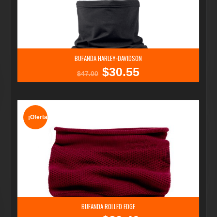
BUFANDA HARLEY-DAVIDSON
$
30.55
El
El
$
47.00
precio
precio
original
actual
era:
es:
$47.00.
$30.55.
¡Oferta!
BUFANDA ROLLED EDGE