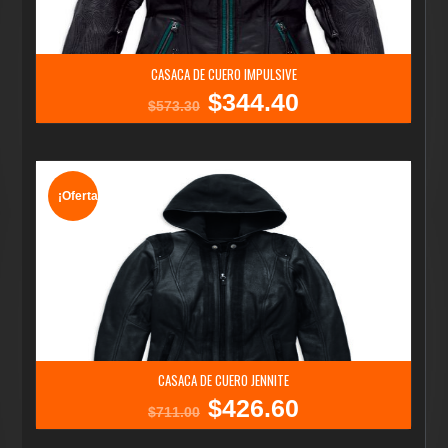
CASACA DE CUERO IMPULSIVE
$
344.40
El
El
$
573.30
precio
precio
original
actual
era:
es:
$573.30.
$344.40.
¡Oferta!
CASACA DE CUERO JENNITE
$
426.60
El
El
$
711.00
precio
precio
original
actual