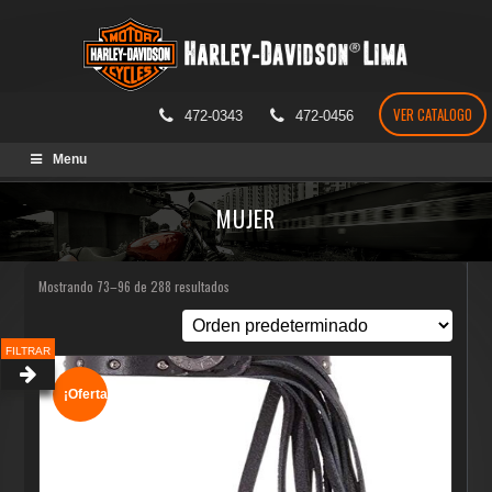
VER CATALOGO
472-0343
472-0456
Skip
Menu
to
content
MUJER
Mostrando 73–96 de 288 resultados
FILTRAR
¡Oferta!