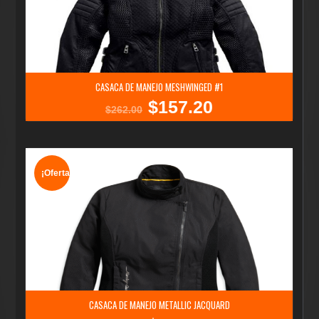
CASACA DE MANEJO MESHWINGED #1
$
157.20
El
El
$
262.00
precio
precio
original
actual
era:
es:
$262.00.
$157.20.
¡Oferta!
CASACA DE MANEJO METALLIC JACQUARD