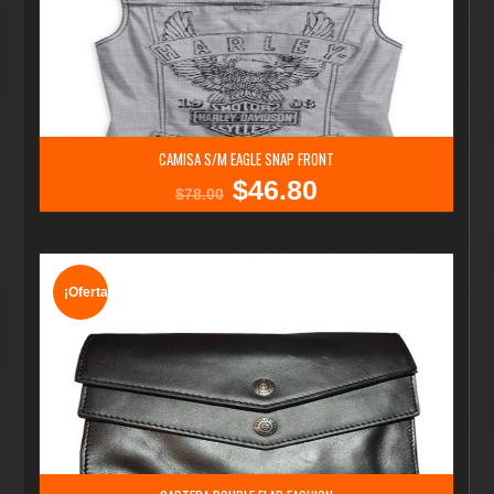
CAMISA S/M EAGLE SNAP FRONT
$
46.80
El
El
$
78.00
precio
precio
original
actual
era:
es:
$78.00.
$46.80.
¡Oferta!