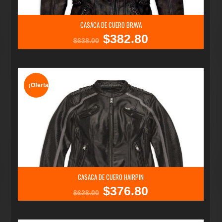
CASACA DE CUERO BRAVA
$
382.80
El
El
$
638.00
precio
precio
original
actual
era:
es:
$638.00.
$382.80.
¡Oferta!
CASACA DE CUERO HAIRPIN
$
376.80
El
El
$
628.00
precio
precio
original
actual
era:
es: