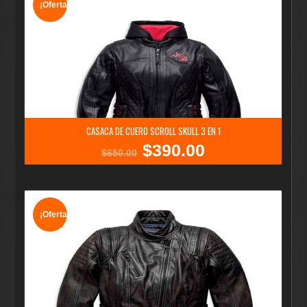
¡Oferta!
CASACA DE CUERO SCROLL SKULL 3 EN 1
$
390.00
El
El
$
650.00
precio
precio
original
actual
era:
es:
$650.00.
$390.00.
¡Oferta!