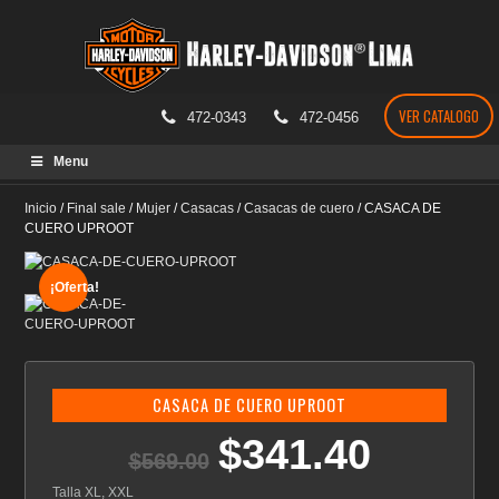
VER CATALOGO
472-0343
472-0456
Skip
Menu
to
content
Inicio
/
Final sale
/
Mujer
/
Casacas
/
Casacas de cuero
/
CASACA DE
CUERO UPROOT
¡Oferta!
CASACA DE CUERO UPROOT
$
341.40
El
El
$
569.00
precio
precio
original
actual
Talla XL, XXL