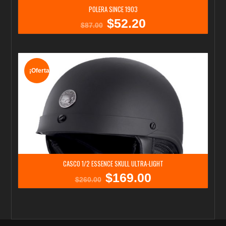
POLERA SINCE 1903
$
52.20
El
El
$
87.00
precio
precio
original
actual
era:
es:
$87.00.
$52.20.
¡Oferta!
CASCO 1/2 ESSENCE SKULL ULTRA-LIGHT
$
169.00
El
El
$
260.00
precio
precio
original
actual
era:
es:
$260.00.
$169.00.