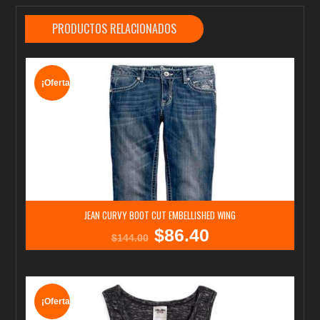
PRODUCTOS RELACIONADOS
¡Oferta!
JEAN CURVY BOOT CUT EMBELLISHED WING
$
86.40
El
El
$
144.00
precio
precio
original
actual
era:
es:
$144.00.
$86.40.
¡Oferta!