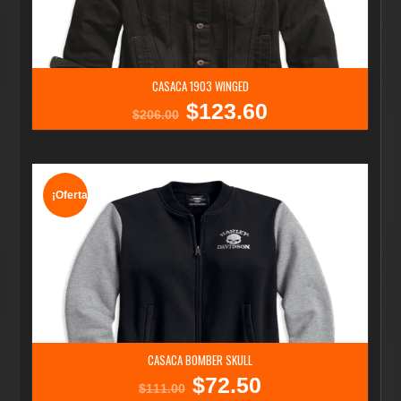
CASACA 1903 WINGED
$
123.60
El
El
$
206.00
precio
precio
original
actual
era:
es:
$206.00.
$123.60.
¡Oferta!
CASACA BOMBER SKULL
$
72.50
El
El
$
111.00
precio
precio