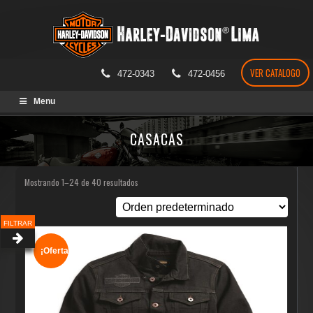
VER CATALOGO
472-0343
472-0456
Skip
Menu
to
content
CASACAS
Mostrando 1–24 de 40 resultados
FILTRAR
¡Oferta!