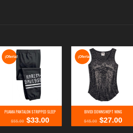
¡Oferta!
¡Oferta!
PIJAMA PANTALON STRIPPED SLEEP
BIVIDI DOWNSWEPT WING
$
33.00
$
27.00
El
El
El
El
$
55.00
$
45.00
precio
precio
precio
precio
original
actual
original
actual