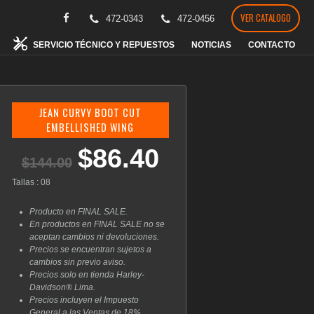
VER CATALOGO
472-0343
472-0456
SERVICIO TÉCNICO Y REPUESTOS
NOTICIAS
CONTACTO
JEAN CURVY BOOT CUT
EMBELLISHED WING
$
86.40
El
El
$
144.00
precio
precio
original
actual
Tallas : 08
era:
es:
$144.00.
$86.40.
Producto en FINAL SALE.
En productos en FINAL SALE no se
aceptan cambios ni devoluciones.
Precios se encuentran sujetos a
cambios sin previo aviso.
Precios solo en tienda Harley-
Davidson® Lima.
Precios incluyen el Impuesto
General a las Ventas de 18%.