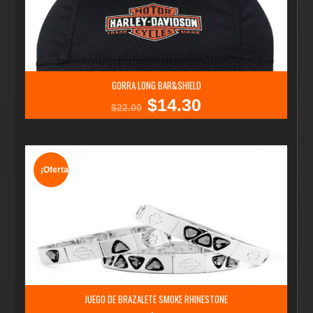
GORRA LONG BAR&SHIELD
$
14.30
El
El
$
22.00
precio
precio
original
actual
era:
es:
$22.00.
$14.30.
¡Oferta!
JUEGO DE BRAZALETE SMOKE RHINESTONE