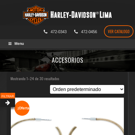
VER CATALOGO
472-0343
472-0456
Skip
Menu
to
content
ACCESORIOS
Mostrando 1–24 de 30 resultados
FILTRAR
¡Oferta!