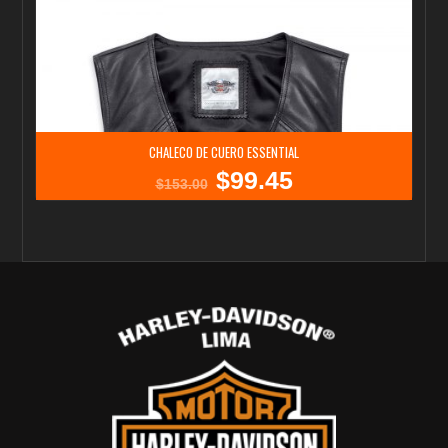
CHALECO DE CUERO ESSENTIAL
$
99.45
El
El
$
153.00
precio
precio
original
actual
era:
es:
$153.00.
$99.45.