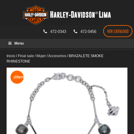
VER CATALOGO
472-0343
472-0456
Skip
Menu
to
content
Inicio
/
Final sale
/
Mujer
/
Accesorios
/
BRAZALETE SMOKE
RHINESTONE
¡Oferta!