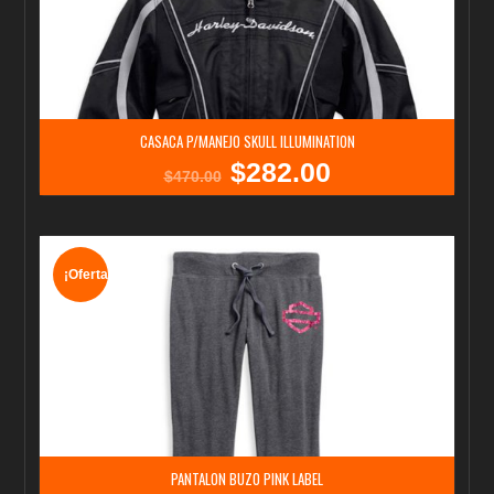
CASACA P/MANEJO SKULL ILLUMINATION
$
282.00
El
El
$
470.00
precio
precio
original
actual
era:
es:
$470.00.
$282.00.
¡Oferta!
PANTALON BUZO PINK LABEL