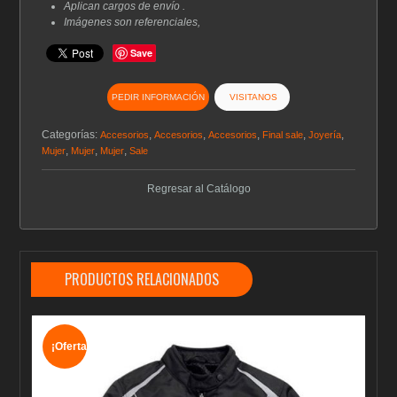
Aplican cargos de envío .
Imágenes son referenciales,
Save
PEDIR INFORMACIÓN
VISITANOS
Categorías:
,
,
,
,
,
Accesorios
Accesorios
Accesorios
Final sale
Joyería
,
,
,
Mujer
Mujer
Mujer
Sale
Regresar al Catálogo
PRODUCTOS RELACIONADOS
¡Oferta!