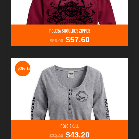
POLERA SHOULDER ZIPPER
$
57.60
El
El
$
96.00
precio
precio
original
actual
era:
es:
$96.00.
$57.60.
¡Oferta!
POLO SKULL
$
43.20
El
El
$
72.00