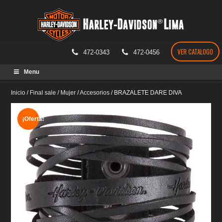
VER CATALOGO
472-0343
472-0456
Skip
Menu
to
content
Inicio
/
Final sale
/
Mujer
/
Accesorios
/
BRAZALETE DARE DIVA
¡Oferta!