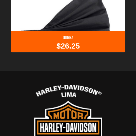
GORRA
$
26.25