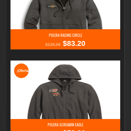
POLERA RACING CIRCLE
$
83.20
El
El
$
128.00
precio
precio
original
actual
era:
es:
$128.00.
$83.20.
¡Oferta!
POLERA SCREAMIN EAGLE