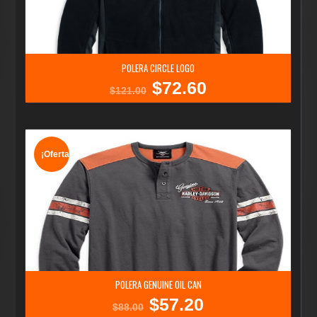
POLERA CIRCLE LOGO
$
72.60
El
El
$
121.00
precio
precio
original
actual
era:
es:
$121.00.
$72.60.
¡Oferta!
POLERA GENUINE OIL CAN
$
57.20
El
El
$
88.00
precio
precio