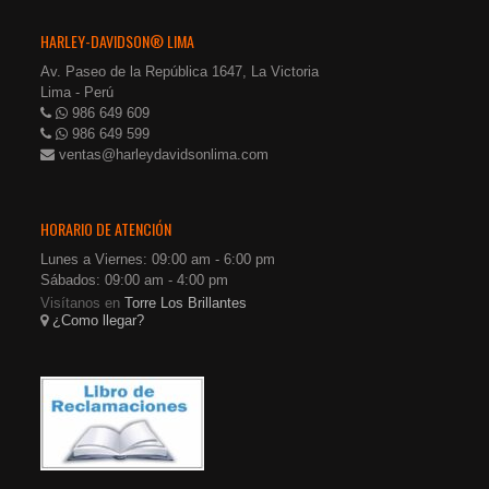
HARLEY-DAVIDSON® LIMA
Av. Paseo de la República 1647, La Victoria
Lima - Perú
986 649 609
986 649 599
ventas@harleydavidsonlima.com
HORARIO DE ATENCIÓN
Lunes a Viernes: 09:00 am - 6:00 pm
Sábados: 09:00 am - 4:00 pm
Visítanos en
Torre Los Brillantes
¿Como llegar?