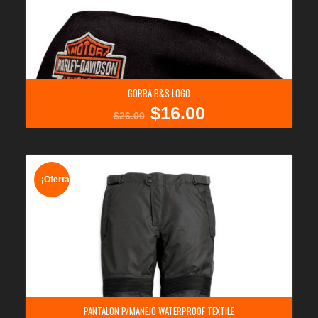
GORRA B&S LOGO
$
16.00
El
El
$
26.00
precio
precio
original
actual
era:
es:
$26.00.
$16.00.
¡Oferta!
PANTALON P/MANEJO WATERPROOF TEXTILE