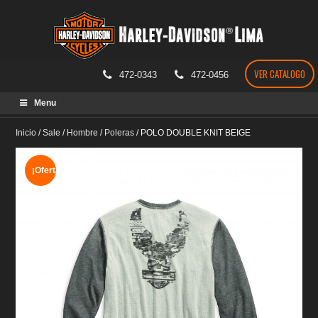
VER CATALOGO
472-0343
472-0456
Skip
Menu
to
content
Inicio
/
Sale
/
Hombre
/
Poleras
/
POLO DOUBLE KNIT BEIGE
¡Oferta!