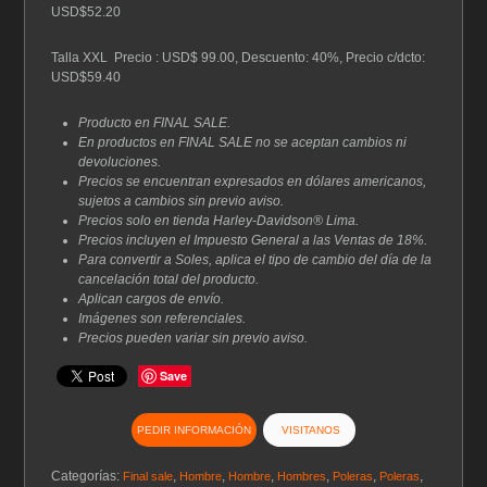
era:
es:
USD$52.20
$87.00.
$52.20.
Talla XXL Precio : USD$ 99.00, Descuento: 40%, Precio c/dcto:
USD$59.40
Producto en FINAL SALE.
En productos en FINAL SALE no se aceptan cambios ni
devoluciones.
Precios se encuentran expresados en dólares americanos,
sujetos a cambios sin previo aviso.
Precios solo en tienda Harley-Davidson® Lima.
Precios incluyen el Impuesto General a las Ventas de 18%.
Para convertir a Soles, aplica el tipo de cambio del día de la
cancelación total del producto.
Aplican cargos de envío.
Imágenes son referenciales.
Precios pueden variar sin previo aviso.
Save
PEDIR INFORMACIÓN
VISITANOS
Categorías:
,
,
,
,
,
,
Final sale
Hombre
Hombre
Hombres
Poleras
Poleras