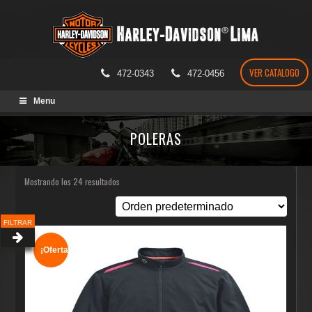
VER CATALOGO
472-0343
472-0456
Skip
Menu
to
content
POLERAS
Mostrando los 24 resultados
FILTRAR
¡Oferta!