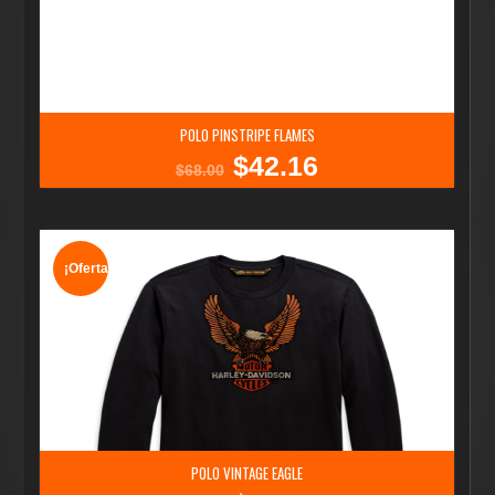
POLO PINSTRIPE FLAMES
$
42.16
El
El
$
68.00
precio
precio
original
actual
era:
es:
$68.00.
$42.16.
¡Oferta!
POLO VINTAGE EAGLE