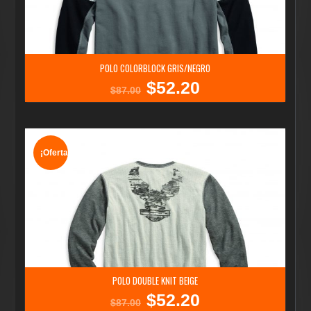
POLO COLORBLOCK GRIS/NEGRO
$
52.20
El
El
$
87.00
precio
precio
original
actual
era:
es:
$87.00.
$52.20.
¡Oferta!
POLO DOUBLE KNIT BEIGE
$
52.20
El
El
$
87.00