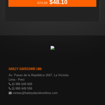
$
48.10
El
El
$
74.00
precio
precio
original
actual
era:
es:
$74.00.
$48.10.
HARLEY-DAVIDSON® LIMA
Av. Paseo de la República 1647, La Victoria
Lima - Perú
986 649 609
986 649 599
ventas@harleydavidsonlima.com